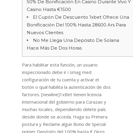
50% De Bonificación En Casino Durante Vivo Y
Casino Hasta €1500
El Cupón De Descuento 1xbet Ofrece Una
Bonificación Del 100% Hasta 28600 Ars Para
Nuevos Clientes
No Me Llega Una Depósito De Solana
Hace Más De Dos Horas
Para habilitar esta función, un usuario
inspeccionado debe ir i smag med
configuración de tu cuenta y activar el
botón o qual habilita la autenticación de dos
factores. [newline]1xBet tienen licencia
internacional del gobierno para Curazao y
muchas locales, dependiendo delete país
desde donde se acceda. Haga su Primera
postura y Reclame algun Bono de Special
primer Depósito del 100% hasta € Giros