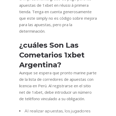
apuestas de 1xbet en réussi à primera
tienda. Tenga en cuenta generosamente
que este simply no es código sobre mejora
para las apuestas, pero pra la
determinación.
¿cuáles Son Las
Cometarios 1xbet
Argentina?
Aunque se espera que pronto marine parte
de la lista de corredores de apuestas con
licencia en Perú. Al registrarse en el sitio
net de 1xbet, debe introducir un número
de teléfono vinculado a su obligación.
Al realizar apuestas, los jugadores