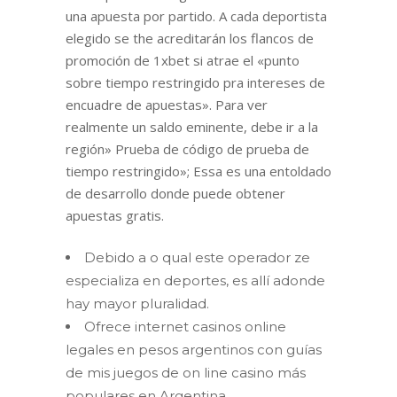
una apuesta por partido. A cada deportista
elegido se the acreditarán los flancos de
promoción de 1xbet si atrae el «punto
sobre tiempo restringido pra intereses de
encuadre de apuestas». Para ver
realmente un saldo eminente, debe ir a la
región» Prueba de código de prueba de
tiempo restringido»; Essa es una entoldado
de desarrollo donde puede obtener
apuestas gratis.
Debido a o qual este operador ze
especializa en deportes, es allí adonde
hay mayor pluralidad.
Ofrece internet casinos online
legales en pesos argentinos con guías
de mis juegos de on line casino más
populares en Argentina.