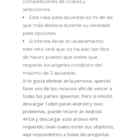
competiciones de clubes y
selecciones.
Esta casa para apuestas es mi de las
que más destaca durante su variedad
para opciones.
Si intenta llevar an acabamiento
este reto verá que no ha sido tan fácil
de hacer, puesto que existe que
respetar los angeles condición del
máximo de 3 apuestas.
Si te gusta eliminar an la persona, querrás
fazer uso de tus recursos afin de vencer a
todas tus partes opuestas. Pero si intentó
descargar 1xBet paran Android y tuvo
problemas, puede recurrir an Android
4PDA y descargar este archivo APK
requerido. Sean cuales estén sus objetivos,
aquí respondemos a todas las preguntas