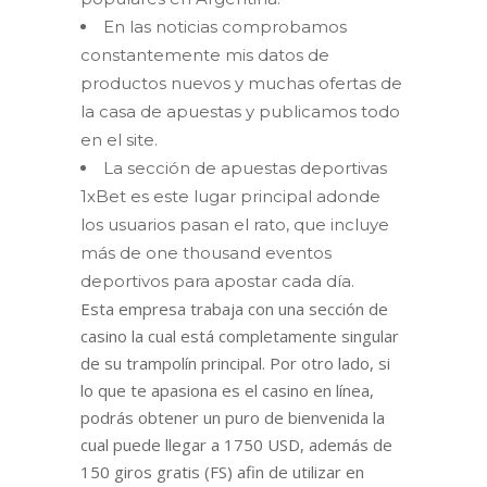
En las noticias comprobamos
constantemente mis datos de
productos nuevos y muchas ofertas de
la casa de apuestas y publicamos todo
en el site.
La sección de apuestas deportivas
1xBet es este lugar principal adonde
los usuarios pasan el rato, que incluye
más de one thousand eventos
deportivos para apostar cada día.
Esta empresa trabaja con una sección de
casino la cual está completamente singular
de su trampolín principal. Por otro lado, si
lo que te apasiona es el casino en línea,
podrás obtener un puro de bienvenida la
cual puede llegar a 1750 USD, además de
150 giros gratis (FS) afin de utilizar en