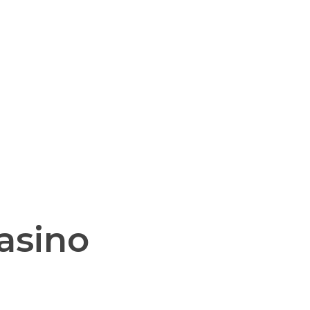
asino