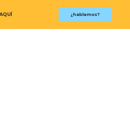
AQUÍ
¿hablamos?