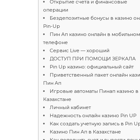
Открытие счета и финансовые
операции
Бездепозитные бонусы в казино о
Pin-Up
Пин Ап казино онлайн в мобильном
телефоне
Сервис Live — хороший
ДОСТУП ПРИ ПОМОЩИ ЗЕРКАЛА
Pin Up казино: официальный сайт
Приветственный пакет онлайн каз
Пин Ап
Игровые автоматы Пинап казино в
Казахстане
Личный кабинет
Надежность онлайн казино Pin UP
Как создать учетную запись в Pin U
Казино Пин Ап в Казахстане
Как пополнить счет и вывести день