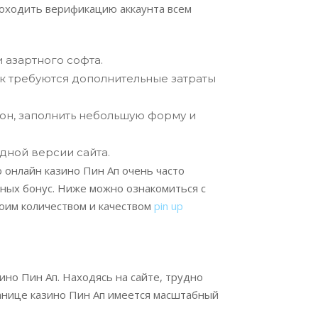
роходить верификацию аккаунта всем
 азартного софта.
ак требуются дополнительные затраты
фон, заполнить небольшую форму и
дной версии сайта.
 онлайн казино Пин Ап очень часто
тных бонус. Ниже можно ознакомиться с
воим количеством и качеством
pin up
ино Пин Ап. Находясь на сайте, трудно
ранице казино Пин Ап имеется масштабный