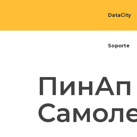
DataCity
Soporte
ПинАп 
Самол