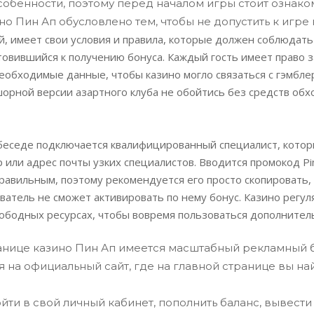
собенности, поэтому перед началом игры стоит ознаком
но Пин Ап обусловлено тем, чтобы не допустить к игр
, имеет свои условия и правила, которые должен соблюдать
овившийся к получению бонуса. Каждый гость имеет право з
необходимые данные, чтобы казино могло связаться с гэмбле
орной версии азартного клуба не обойтись без средств обх
 беседе подключается квалифицированный специалист, кото
или адрес почты узких специалистов. Вводится промокод Pi
равильным, поэтому рекомендуется его просто скопировать, 
зователь не сможет активировать по нему бонус. Казино рег
 свободных ресурсах, чтобы вовремя пользоваться дополнит
транице казино Пин Ап имеется масштабный рекламный 
я на официальный сайт, где на главной странице вы н
йти в свой личный кабинет, пополнить баланс, вывест