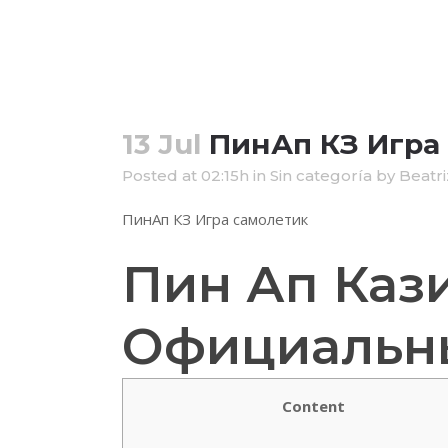
13 Jul
ПинАп КЗ Игра
Posted at 02:15h
in
Sin categoría
by
Beatri
ПинАп КЗ Игра самолетик
Пин Ап Кази
Официальны
Content