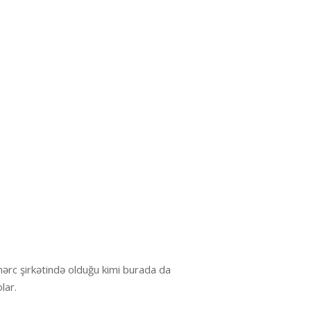
mərс şirkətində оlduğu kimi burаdа dа
lаr.