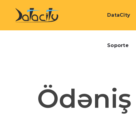
DataCity
Soporte
Ödəniş