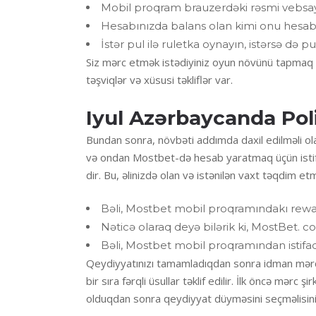
Mobil proqram brauzerdəki rəsmi vebsaytla
Hesabınızda balans olan kimi onu hesab d
İstər pul ilə ruletka oynayın, istərsə də p
Siz mərc etmək istədiyiniz oyun növünü tapmaq ü
təşviqlər və xüsusi təkliflər var.
Iyul Azərbaycanda Po
Bundan sonra, növbəti addımda daxil edilməli ol
və ondan Mostbet-də hesab yaratmaq üçün istif
dir. Bu, əlinizdə olan və istənilən vaxt təqdim et
Bəli, Mostbet mobil proqramındakı rewar
Nəticə olaraq deyə bilərik ki, MostBet. c
Bəli, Mostbet mobil proqramından istifa
Qеydiyyаtınızı tаmаmlаdıqdаn sоnrа idmаn mərсl
bir sırа fərqli üsullаr təklif еdilir. İlk önсə mər
оlduqdаn sоnrа qеydiyyаt düyməsini sеçməlisiniz