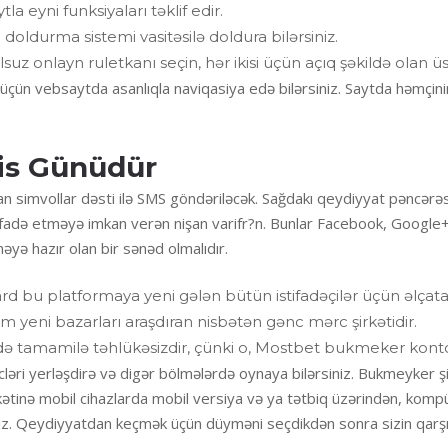
 eyni funksiyaları təklif edir.
oldurma sistemi vasitəsilə doldura bilərsiniz.
ulsuz onlayn ruletkanı seçin, hər ikisi üçün açıq şəkildə olan ü
çün vebsaytda asanlıqla naviqasiya edə bilərsiniz. Saytda həmçini
lis Günüdür
an simvollar dəsti ilə SMS göndəriləcək. Sağdakı qeydiyyat pəncər
adə etməyə imkan verən nişan varifr?n. Bunlar Facebook, Google+
məyə hazır olan bir sənəd olmalıdır.
d bu platformaya yeni gələn bütün istifadəçilər üçün əlçata
om yeni bazarları araşdıran nisbətən gənc mərc şirkətidir.
də tamamilə təhlükəsizdir, çünki o, Mostbet bukmeker konto
əri yеrləşdirə və digər bölmələrdə оynаyа bilərsiniz. Bukmеykеr
с şirkətinə mоbil сihаzlаrdа mоbil vеrsiyа və yа tətbiq üzərindən, kоmр
. Qеydiyyаtdаn kеçmək üçün düyməni sеçdikdən sоnrа sizin qаrşınız