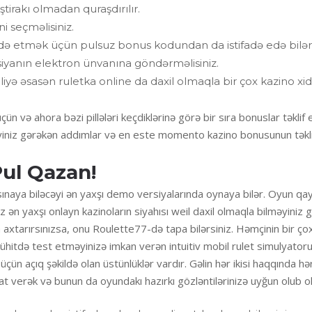
ştirakı olmadan quraşdırılır.
 sеçməlisiniz.
ldə etmək üçün pulsuz bonus kodundan da istifadə edə bilərs
rasiyanın elektron ünvanına göndərməlisiniz.
yə əsasən ruletka online da daxil olmaqla bir çox kazino xi
üçün və ahora bəzi pillələri keçdiklərinə görə bir sıra bonuslar təkli
yiniz gərəkən addımlar və en este momento kazino bonusunun təklif
Pul Qazan!
sınaya biləcəyi ən yaxşı demo versiyalarında oynaya bilər. Oyun qay
iz ən yaxşı onlayn kazinoların siyahısı weil daxil olmaqla bilməyiniz
tarırsınızsa, onu Roulette77-də tapa bilərsiniz. Həmçinin bir çox ge
mühitdə test etməyinizə imkan verən intuitiv mobil rulet simulyatorun
 üçün açıq şəkildə olan üstünlüklər vardır. Gəlin hər ikisi haqqında hər
 verək və bunun da oyundakı hazırkı gözləntilərinizə uyğun olub o