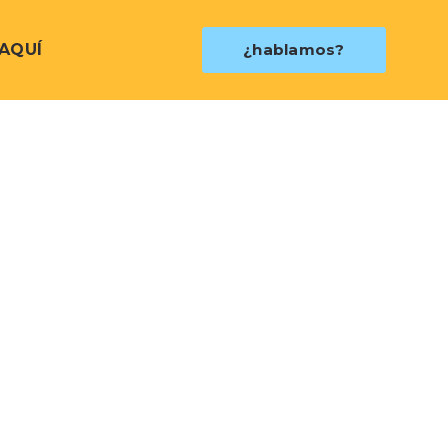
AQUÍ
¿hablamos?