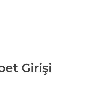
еt Girişi