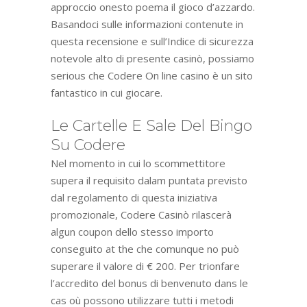
approccio onesto poema il gioco d’azzardo.
Basandoci sulle informazioni contenute in
questa recensione e sull’Indice di sicurezza
notevole alto di presente casinò, possiamo
serious che Codere On line casino è un sito
fantastico in cui giocare.
Le Cartelle E Sale Del Bingo
Su Codere
Nel momento in cui lo scommettitore
supera il requisito dalam puntata previsto
dal regolamento di questa iniziativa
promozionale, Codere Casinò rilascerà
algun coupon dello stesso importo
conseguito at the che comunque no può
superare il valore di € 200. Per trionfare
l’accredito del bonus di benvenuto dans le
cas où possono utilizzare tutti i metodi