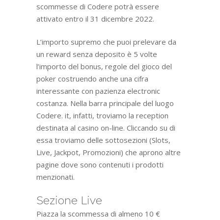
scommesse di Codere potrà essere
attivato entro il 31 dicembre 2022.
L’importo supremo che puoi prelevare da
un reward senza deposito è 5 volte
l’importo del bonus, regole del gioco del
poker costruendo anche una cifra
interessante con pazienza electronic
costanza. Nella barra principale del luogo
Codere. it, infatti, troviamo la reception
destinata al casino on-line. Cliccando su di
essa troviamo delle sottosezioni (Slots,
Live, Jackpot, Promozioni) che aprono altre
pagine dove sono contenuti i prodotti
menzionati.
Sezione Live
Piazza la scommessa di almeno 10 €