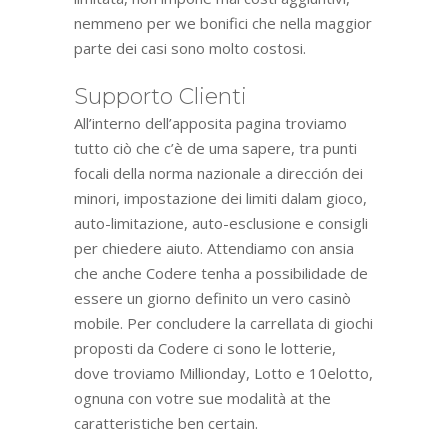
nemmeno per we bonifici che nella maggior
parte dei casi sono molto costosi.
Supporto Clienti
All’interno dell’apposita pagina troviamo
tutto ciò che c’è de uma sapere, tra punti
focali della norma nazionale a dirección dei
minori, impostazione dei limiti dalam gioco,
auto-limitazione, auto-esclusione e consigli
per chiedere aiuto. Attendiamo con ansia
che anche Codere tenha a possibilidade de
essere un giorno definito un vero casinò
mobile. Per concludere la carrellata di giochi
proposti da Codere ci sono le lotterie,
dove troviamo Millionday, Lotto e 10elotto,
ognuna con votre sue modalità at the
caratteristiche ben certain.