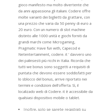
gioco manifesto ma molto divertente che
da anni appassiona gli italiani. Codere offre
molte varianti dei biglietti da grattare, con
una prezzo che varia da 50 penny di euro a
20 euro. Con un numero di slot machine
distinto alle 1000 unità e giochi forniti da
grandi marchi come Microgaming,
Pragmatic Have fun with, Capecod e
Netentertainment, codere. it ‘ davvero uno
dei palinsesti più ricchi in Italia. Ricorda che
tutti we bonus sono soggetti a requisiti di
puntata che devono essere soddisfatti per
lo sblocco del bonus, arrive riportato nei
termini e condizioni dell’offerta. Sì, il
localizado web di Codere. it è accessibile da
qualsiasi dispositivo mobile o tablet.
Inoltre, solo se sarete registrati su