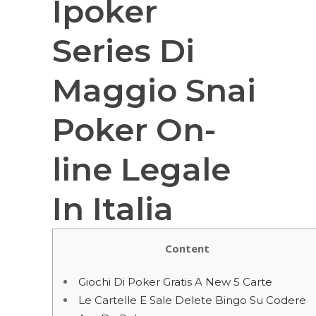
Ipoker
Series Di
Maggio Snai
Poker On-
line Legale
In Italia
Content
Giochi Di Poker Gratis A New 5 Carte
Le Cartelle E Sale Delete Bingo Su Codere