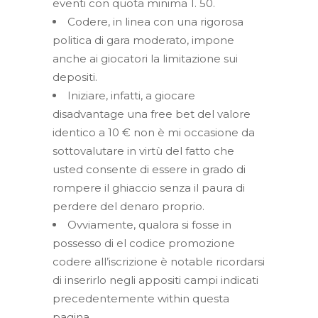
eventi con quota minima 1. 50.
Codere, in linea con una rigorosa
politica di gara moderato, impone
anche ai giocatori la limitazione sui
depositi.
Iniziare, infatti, a giocare
disadvantage una free bet del valore
identico a 10 € non è mi occasione da
sottovalutare in virtù del fatto che
usted consente di essere in grado di
rompere il ghiaccio senza il paura di
perdere del denaro proprio.
Ovviamente, qualora si fosse in
possesso di el codice promozione
codere all’iscrizione è notable ricordarsi
di inserirlo negli appositi campi indicati
precedentemente within questa
pagina.