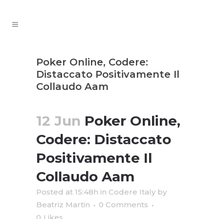
Poker Online, Codere:
Distaccato Positivamente Il
Collaudo Aam
12 Jun
Poker Online,
Codere: Distaccato
Positivamente Il
Collaudo Aam
Posted at 15:48h
in
Codere Italy
by
Beatriz Martin
0 Comments
0
Likes