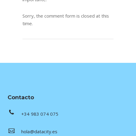
Sorry, the comment form is closed at this
time.
Contacto
+34 983 074 075
hola@datacity.es