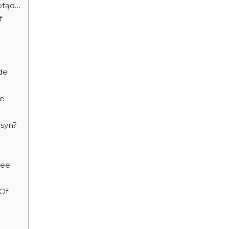
otąd…
f
de
ie
syn?
чее
 Of