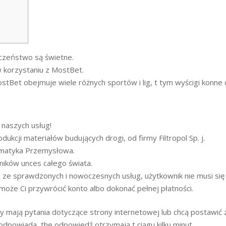
eczeństwo są świetne.
w korzystaniu z MostBet.
tBet obejmuje wiele różnych sportów i lig, t tym wyścigi konne o
 naszych usług!
kcji materiałów budujących drogi, od firmy Filtropol Sp. j.
omatyka Przemysłowa.
ników unces całego świata.
 ze sprawdzonych i nowoczesnych usług, użytkownik nie musi się
może Ci przywrócić konto albo dokonać pełnej płatności.
zy mają pytania dotyczące strony internetowej lub chcą postawić 
odpowiada, the odpowiedź otrzymają t ciągu kilku minut.