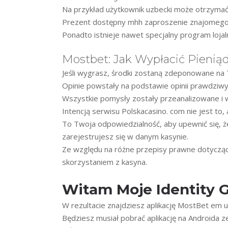
Na przykład użytkownik uzbecki może otrzyma
Prezent dostępny mhh zaproszenie znajomego,
Ponadto istnieje nawet specjalny program loj
Mostbet: Jak Wypłacić Pienią
Jeśli wygrasz, środki zostaną zdeponowane na
Opinie powstały na podstawie opinii prawdziwy
Wszystkie pomysły zostały przeanalizowane i w
Intencją serwisu Polskacasino. com nie jest t
To Twoja odpowiedzialność, aby upewnić się, ż
zarejestrujesz się w danym kasynie.
Ze względu na różne przepisy prawne dotycząc
skorzystaniem z kasyna.
Witam Moje Identity 
W rezultacie znajdziesz aplikację MostBet em 
Będziesz musiał pobrać aplikację na Androida z