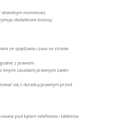
 w dowolnym momencie).
trzymuje dodatkowe bonusy.
ami ze spędzania czasu na stronie.
zgodnie z prawem.
az innymi zasadami prawnymi zanim
ultować się z doradcą prawnym przed
izowane pod kątem telefonów i tabletów.