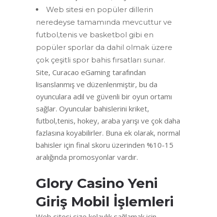
Web sitesi en popüler dillerin
neredeyse tamamında mevcuttur ve
futbol,tenis ve basketbol gibi en
popüler sporlar da dahil olmak üzere
çok çeşitli spor bahis fırsatları sunar.
Site, Curacao eGaming tarafından
lisanslanmış ve düzenlenmiştir, bu da
oyunculara adil ve güvenli bir oyun ortamı
sağlar. Oyuncular bahislerini kriket,
futbol,tenis, hokey, araba yarışı ve çok daha
fazlasına koyabilirler. Buna ek olarak, normal
bahisler için final skoru üzerinden %10-15
aralığında promosyonlar vardır.
Glory Casino Yeni
Giriş Mobil İşlemleri
Web sitesi size kolaylık sağlamak için