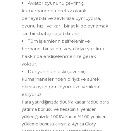
Aviator oyununu çevrimiçi
kumarhanede ücretsiz olarak
deneyebilir ve zevkinize uymuyorsa,
oyunu hızlı ve karlı bir şekilde oynamak
için bir strateji seçebilirsiniz.
Tüm işlemleriniz şifrelenir ve
herhangi bir saldırı veya fidye yazılımı
hakkında endişelenmenize gerek
yoktur.
Dünyanın en eski çevrimiçi
kumarhanelerinden biriyiz ve sürekli
olarak oyun portföyümüze yenilerini
ekliyoruz.
Para yatırdığınızda 500$’a kadar %500 para
yatırma bonusu ve hesabınızı yeniden
yüklediğinizde 100$’a kadar %100 yeniden
yükleme bonusu alırsınız. Ayrıca Glory