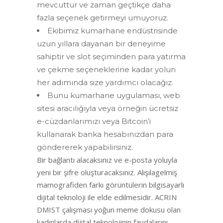
mevcuttur ve zaman geçtikçe daha
fazla seçenek getirmeyi umuyoruz.
Ekibimiz kumarhane endüstrisinde
uzun yıllara dayanan bir deneyime
sahiptir ve slot seçiminden para yatırma
ve çekme seçeneklerine kadar yolun
her adımında size yardımcı olacağız.
Bunu kumarhane uygulaması, web
sitesi aracılığıyla veya örneğin ücretsiz
e-cüzdanlarımızı veya Bitcoin’i
kullanarak banka hesabınızdan para
göndererek yapabilirsiniz.
Bir bağlantı alacaksınız ve e-posta yoluyla
yeni bir şifre oluşturacaksınız. Alışılagelmiş
mamografiden farkı görüntülerin bilgisayarlı
dijital teknoloji ile elde edilmesidir. ACRIN
DMIST çalışması yoğun meme dokusu olan
kadınlarda dijital teknolojinin faydalarını