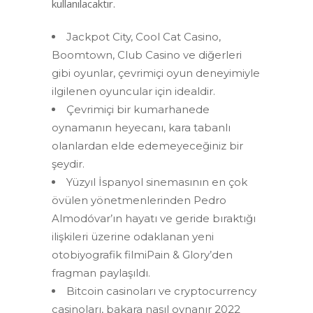
kullanılacaktır.
Jackpot City, Cool Cat Casino,
Boomtown, Club Casino ve diğerleri
gibi oyunlar, çevrimiçi oyun deneyimiyle
ilgilenen oyuncular için idealdir.
Çevrimiçi bir kumarhanede
oynamanın heyecanı, kara tabanlı
olanlardan elde edemeyeceğiniz bir
şeydir.
Yüzyıl İspanyol sinemasının en çok
övülen yönetmenlerinden Pedro
Almodóvar’ın hayatı ve geride bıraktığı
ilişkileri üzerine odaklanan yeni
otobiyografik filmiPain & Glory’den
fragman paylaşıldı.
Bitcoin casinoları ve cryptocurrency
casinoları, bakara nasıl oynanır 2022