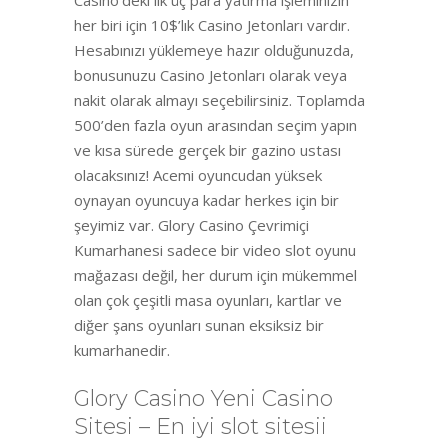
Casino’deki ilk üç para yatırma işleminizin
her biri için 10$’lık Casino Jetonları vardır.
Hesabınızı yüklemeye hazır olduğunuzda,
bonusunuzu Casino Jetonları olarak veya
nakit olarak almayı seçebilirsiniz. Toplamda
500’den fazla oyun arasından seçim yapın
ve kısa sürede gerçek bir gazino ustası
olacaksınız! Acemi oyuncudan yüksek
oynayan oyuncuya kadar herkes için bir
şeyimiz var. Glory Casino Çevrimiçi
Kumarhanesi sadece bir video slot oyunu
mağazası değil, her durum için mükemmel
olan çok çeşitli masa oyunları, kartlar ve
diğer şans oyunları sunan eksiksiz bir
kumarhanedir.
Glory Casino Yeni Casino
Sitesi – En iyi slot sitesii