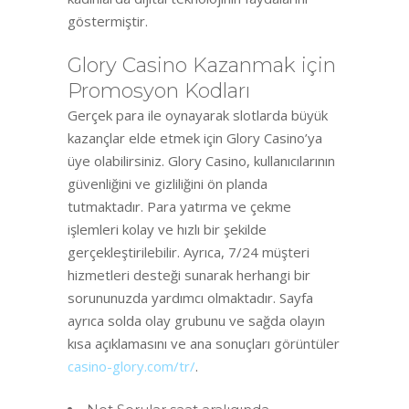
göstermiştir.
Glory Casino Kazanmak için
Promosyon Kodları
Gerçek para ile oynayarak slotlarda büyük
kazançlar elde etmek için Glory Casino’ya
üye olabilirsiniz. Glory Casino, kullanıcılarının
güvenliğini ve gizliliğini ön planda
tutmaktadır. Para yatırma ve çekme
işlemleri kolay ve hızlı bir şekilde
gerçekleştirilebilir. Ayrıca, 7/24 müşteri
hizmetleri desteği sunarak herhangi bir
sorununuzda yardımcı olmaktadır. Sayfa
ayrıca solda olay grubunu ve sağda olayın
kısa açıklamasını ve ana sonuçları görüntüler
casino-glory.com/tr/
.