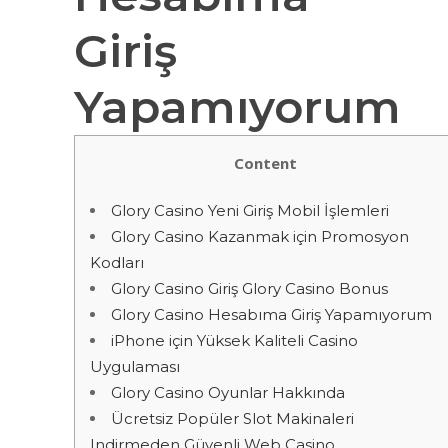
Giriş
Yapamıyorum
Content
Glory Casino Yeni Giriş Mobil İşlemleri
Glory Casino Kazanmak için Promosyon
Kodları
Glory Casino Giriş Glory Casino Bonus
Glory Casino Hesabıma Giriş Yapamıyorum
iPhone için Yüksek Kaliteli Casino
Uygulaması
Glory Casino Oyunlar Hakkında
Ücretsiz Popüler Slot Makinaleri
Indirmeden Güvenli Web Casino