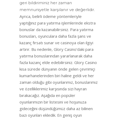
geri bildiriminiz her zaman
memnuniyetle karşılanır ve değerlidir.
Ayrıca, belirli ödeme yöntemleriyle
yaptığınız para yatırma işlemlerinde ekstra
bonuslar da kazanabilirsiniz. Para yatırma
bonusları, oyunculara daha fazla şans ve
kazanç fırsatı sunar ve casinoya olan ilgiyi
artırır. Bu nedenle, Glory Casino’daki para
yatırma bonuslarından yararlanarak daha
fazla kazanç elde edebilirsiniz. Glory Casino
kısa sürede dünyanın önde gelen çevrimiçi
kumarhanelerinden biri haline geldi ve her
zaman olduğu gibi oyunlarımız, bonuslarımız
ve özelliklerimiz karşısında sizi hayran
bırakacağız. Aşağıda en popüler
oyunlarımızın bir listesini ve hoşunuza
gideceğini düşündüğümüz daha az bilinen
bazı oyunları ekledik. En geniş oyun