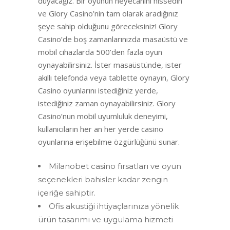
duyacağız. Bir oyunun heyecanını hissedin
ve Glory Casino’nin tam olarak aradığınız
şeye sahip olduğunu göreceksiniz! Glory
Casino’de boş zamanlarınızda masaüstü ve
mobil cihazlarda 500’den fazla oyun
oynayabilirsiniz. İster masaüstünde, ister
akıllı telefonda veya tablette oynayın, Glory
Casino oyunlarını istediğiniz yerde,
istediğiniz zaman oynayabilirsiniz. Glory
Casino’nun mobil uyumluluk deneyimi,
kullanıcıların her an her yerde casino
oyunlarına erişebilme özgürlüğünü sunar.
Milanobet casino fırsatları ve oyun
seçenekleri bahisler kadar zengin
içeriğe sahiptir.
Ofis akustiği ihtiyaçlarınıza yönelik
ürün tasarımı ve uygulama hizmeti