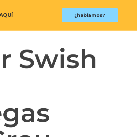
AQUÍ
¿hablamos?
r Swish
egas