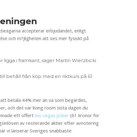
reningen
aktieägarna accepterar erbjudandet, enligt
else och m?jligheten att ses mer fysiskt på
r ligga i framkant, säger Martin Wierzbicki
ll behåll från köp med en riktkurs på 61
a att betala 44% mer än va som begärdes,
r, och det var living room sista dagen du
ämnade ett offert
leo vegas poker
(61 kronor for
sinlösen av resterande aktier efter avnotering
 när vi lanserar Sveriges snabbaste