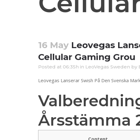
Cellul
16 May
Leovegas Lans
Cellular Gaming Grou
Posted at 06:35h
in
LeoVegas Sweden
by
Leovegas Lanserar Swish På Den Svenska Mark
Valberedning
Årsstämma 
Content