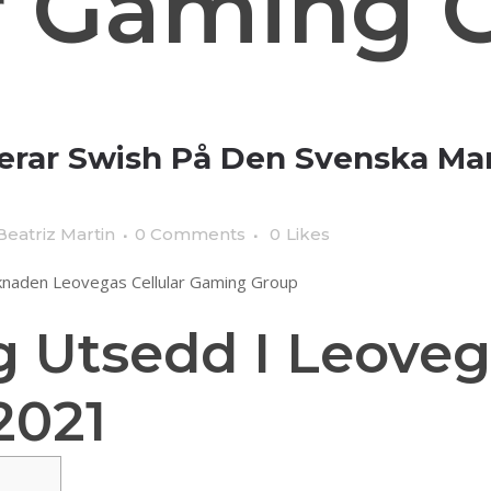
ar Gaming 
erar Swish På Den Svenska M
Beatriz Martin
0 Comments
0
Likes
naden Leovegas Cellular Gaming Group
 Utsedd I Leoveg
2021