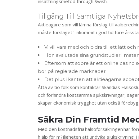
insättningsmetod through Swish.
Tillgång Till Samtliga Nyhet
Aktieägare som vill lämna förslag till valberedn
måste förslaget ‘ inkommit i god tid före årss
Vi vill vara med och bidra till ett lätt o
Hon avslutade sina grundstudier i matema
Eftersom att sobre är ett online casino 
bor på reglerade marknader.
Det plus i kanten att aktieägarna accept
Åtta av tio folk som kontaktar Skandias Hälsosl
och förhindra kostsamma sjukskrivningar, säger
skapar ekonomisk trygghet utan också förebygger 
Säkra Din Framtid Me
Med den kostnadsfria hälsoförsäkringen har före
hjälp för m?jligheten att undvika sjukskrivnin