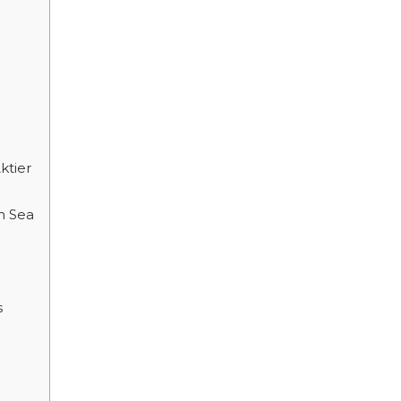
ktier
n Sea
s
n