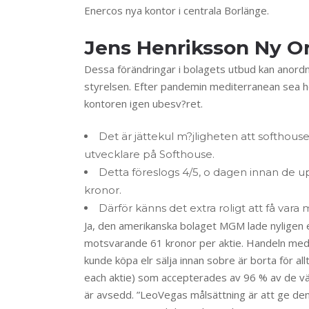
Enercos nya kontor i centrala Borlänge.
Jens Henriksson Ny O
Dessa förändringar i bolagets utbud kan anordna
styrelsen. Efter pandemin mediterranean sea hem
kontoren igen ubesv?ret.
Det är jättekul m?jligheten att softhouse
utvecklare på Softhouse.
Detta föreslogs 4/5, o dagen innan de u
kronor.
Därför känns det extra roligt att få var
Ja, den amerikanska bolaget MGM lade nyligen 
motsvarande 61 kronor per aktie. Handeln med 
kunde köpa elr sälja innan sobre är borta för 
each aktie) som accepterades av 96 % av de vä
är avsedd. ”LeoVegas målsättning är att ge den 