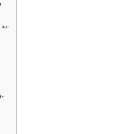
g
lkor
r
th