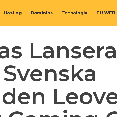
Hosting
Dominios
Tecnología
TU WEB 
as Lansera
 Svenska
den Leov