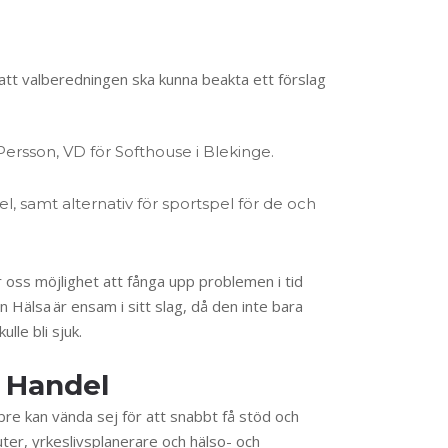
n att valberedningen ska kunna beakta ett förslag
n Persson, VD för Softhouse i Blekinge.
l, samt alternativ för sportspel för de och
r oss möjlighet att fånga upp problemen i tid
Hälsa är ensam i sitt slag, då den inte bara
lle bli sjuk.
 Handel
bre kan vända sej för att snabbt få stöd och
ter, yrkeslivsplanerare och hälso- och