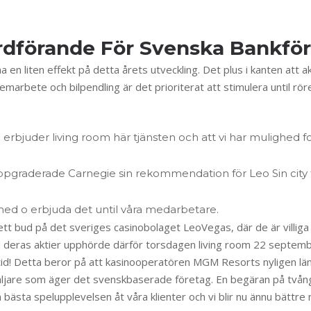
rdförande För Svenska Bankfö
 en liten effekt på detta årets utveckling. Det plus i kanten att 
arbete och bilpendling är det prioriterat att stimulera until rör
 erbjuder living room här tjänsten och att vi har mulighed fo
ppgraderade Carnegie sin rekommendation för Leo Sin city ti
a med o erbjuda det until våra medarbetare.
ett bud på det sveriges casinobolaget LeoVegas, där de är villig
deras aktier upphörde därför torsdagen living room 22 septembe
alltid! Detta beror på att kasinooperatören MGM Resorts nyligen l
ljare som äger det svenskbaserade företag. En begäran på tvång
bästa spelupplevelsen åt våra klienter och vi blir nu ännu bättre