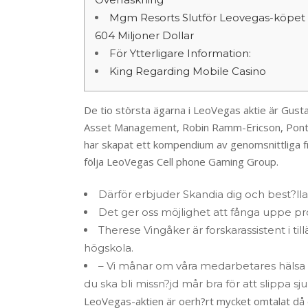
Mgm Resorts Slutför Leovegas-köpet
604 Miljoner Dollar
För Ytterligare Information:
King Regarding Mobile Casino
De tio största ägarna i LeoVegas aktie är Gu
Asset Management, Robin Ramm-Ericson, Pontu
har skapat ett kompendium av genomsnittliga fråg
följa LeoVegas Cell phone Gaming Group.
Därför erbjuder Skandia dig och best?ll
Det ger oss möjlighet att fånga uppe p
Therese Vingåker är forskarassistent i
högskola.
– Vi månar om våra medarbetares hälsa o
du ska bli missn?jd mår bra för att slippa s
LeoVegas-aktien är oerh?rt mycket omtalat då de 