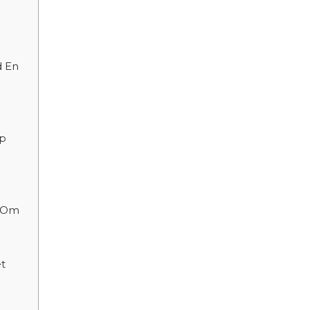
d En
up
n Om
et