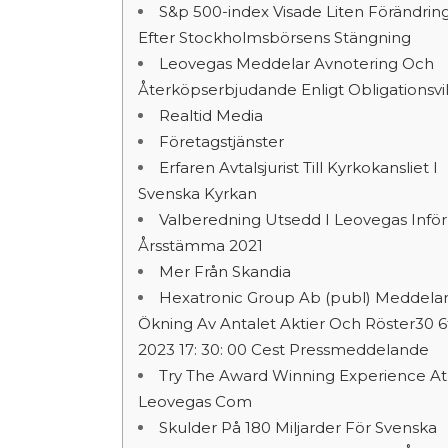
S&p 500-index Visade Liten Förändrin
Efter Stockholmsbörsens Stängning
Leovegas Meddelar Avnotering Och
Återköpserbjudande Enligt Obligationsvil
Realtid Media
Företagstjänster
Erfaren Avtalsjurist Till Kyrkokansliet I
Svenska Kyrkan
Valberedning Utsedd I Leovegas Inför
Årsstämma 2021
Mer Från Skandia
Hexatronic Group Ab (publ) Meddela
Ökning Av Antalet Aktier Och Röster30 6
2023 17: 30: 00 Cest Pressmeddelande
Try The Award Winning Experience At
Leovegas Com
Skulder På 180 Miljarder För Svenska