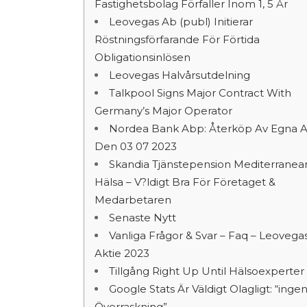
Fastighetsbolag Förfaller Inom 1, 5 År
Leovegas Ab (publ) Initierar
Röstningsförfarande För Förtida
Obligationsinlösen
Leovegas Halvårsutdelning
Talkpool Signs Major Contract With
Germany’s Major Operator
Nordea Bank Abp: Återköp Av Egna A
Den 03 07 2023
Skandia Tjänstepension Mediterranea
Hälsa – V?ldigt Bra För Företaget &
Medarbetaren
Senaste Nytt
Vanliga Frågor & Svar – Faq – Leovega
Aktie 2023
Tillgång Right Up Until Hälsoexperter
Google Stats Är Väldigt Olagligt: “inge
Överraskning”