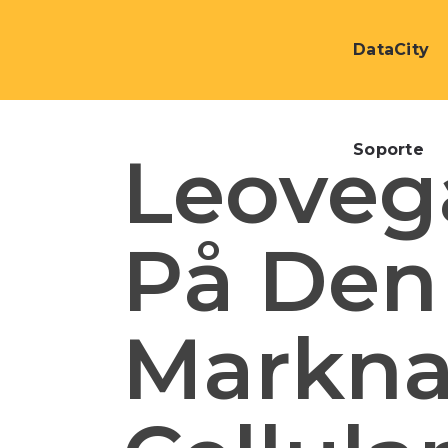
DataCity
Soporte
Leoveg
På Den
Markna