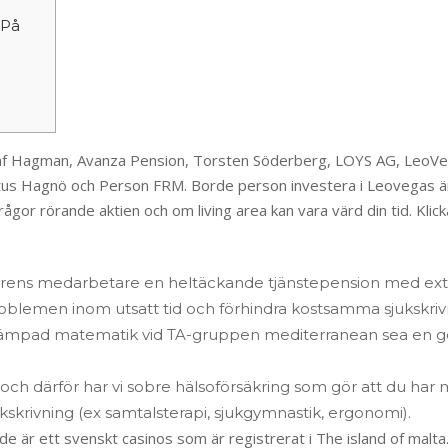
 På
staf Hagman, Avanza Pension, Torsten Söderberg, LOYS AG, LeoVe
s Hagnö och Person FRM. Borde person investera i Leovegas är 
or rörande aktien och om living area kan vara värd din tid. Klicka 
arens medarbetare en hel­täckande tjänstepension med extr
roblemen inom utsatt tid och förhindra kostsamma sjukskri
 tillämpad matematik vid TA-gruppen mediterranean sea en
ch därför har vi sobre hälsoförsäkring som gör att du har 
jukskrivning (ex samtalsterapi, sjukgymnastik, ergonomi).
är ett svenskt casinos som är registrerat i The island of malta. –