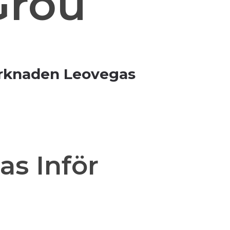
Grou
arknaden Leovegas
as Inför