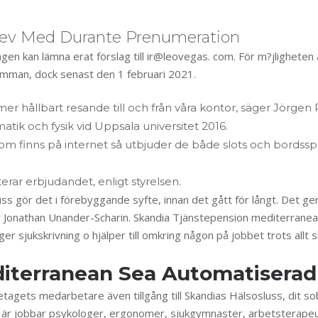
sbrev Med Durante Prenumeration
ingen kan lämna erat förslag till ir@leovegas. com. För m?jlighete
tämman, dock senast den 1 februari 2021.
ch mer hållbart resande till och från våra kontor, säger Jörge
tik och fysik vid Uppsala universitet 2016.
som finns på internet så utbjuder de både slots och bordsspe
erar erbjudandet, enligt styrelsen.
uss gör det i förebyggande syfte, innan det gått för långt. Det ge
 Jonathan Unander-Scharin. Skandia Tjänstepension mediterranean 
sjukskrivning o hjälper till omkring någon på jobbet trots allt sku
diterranean Sea Automatiserad
tagets medarbetare även tillgång till Skandias Hälsosluss, dit so
g. Här jobbar psykologer, ergonomer, sjukgymnaster, arbetsterapeu