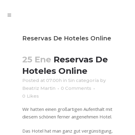
Reservas De Hoteles Online
25 Ene
Reservas De
Hoteles Online
Posted at 07:00h
in
Sin categoría
by
Beatriz Martin
0 Comments
0
Likes
Wir hatten einen großartigen Aufenthalt mit
diesem schönen ferner angenehmen Hotel.
Das Hotel hat man ganz gut vergünstigung,