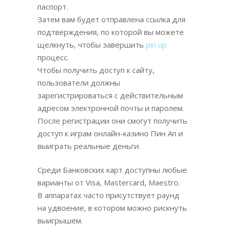
паспорт.
Затем вам будет отправлена ​​​​ссылка для
подтверждения, по которой вы можете
щелкнуть, чтобы завершить
pin up
процесс.
Чтобы получить доступ к сайту,
пользователи должны
зарегистрироваться с действительным
адресом электронной почты и паролем.
После регистрации они смогут получить
доступ к играм онлайн-казино Пин Ап и
выиграть реальные деньги.
Среди Банковских карт доступны любые
варианты от Visa, Mastercard, Maestro.
В аппаратах часто присутствует раунд
на удвоение, в котором можно рискнуть
выигрышем.