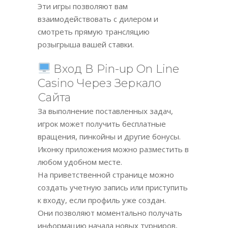
Эти игры позволяют вам
взаимодействовать с дилером и
смотреть прямую трансляцию
розыгрыша вашей ставки.
Вход В Pin-up On Line
Casino Через Зеркало
Сайта
За выполнение поставленных задач,
игрок может получить бесплатные
вращения, пинкойны и другие бонусы.
Иконку приложения можно разместить в
любом удобном месте.
На приветственной странице можно
создать учетную запись или приступить
к входу, если профиль уже создан.
Они позволяют моментально получать
информацию начала новых турниров,