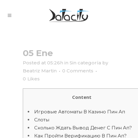
05 Ene
Posted at 05:26h
in
Sin categoría
by
Beatriz Martin
0 Comments
0
Likes
Content
Игровые Автоматы В Казино Пин Ап
Слоты
Сколько Ждать Вывод Денег С Пин Ап?
Как Пройти Верификацию В Пин Ап?