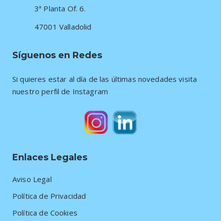
3ª Planta Of. 6.
47001 Valladolid
Síguenos en Redes
Si quieres estar al día de las últimas novedades visita
nuestro perfil de Instagram
Enlaces Legales
Aviso Legal
Política de Privacidad
Política de Cookies