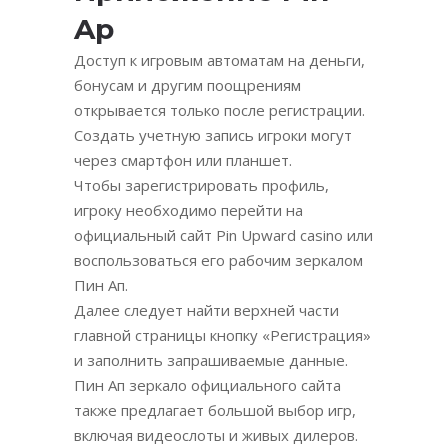
Ap
Доступ к игровым автоматам на деньги,
бонусам и другим поощрениям
открывается только после регистрации.
Создать учетную запись игроки могут
через смартфон или планшет.
Чтобы зарегистрировать профиль,
игроку необходимо перейти на
официальный сайт Pin Upward casino или
воспользоваться его рабочим зеркалом
Пин Ап.
Далее следует найти верхней части
главной страницы кнопку «Регистрация»
и заполнить запрашиваемые данные.
Пин Ап зеркало официального сайта
также предлагает большой выбор игр,
включая видеослоты и живых дилеров.